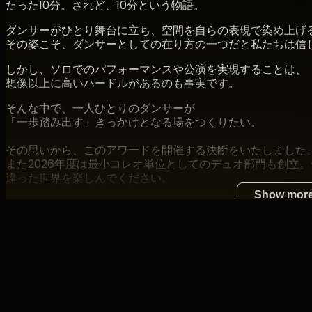
Aug 4 (Tue) 23:59
JST
たった10分。されど、10分という物語。
ダンサーがひとり舞台に立ち、空間を自らの表現で染め上げ
その姿こそ、ダンサーとしての在り方の一つだと私たちは信
しかし、ソロでのパフォーマンスや公演を実現することは、
想像以上に高いハードルがあるのも事実です。
そんな中で、一人ひとりのダンサーが
「一歩踏み出す」きっかけとなる場をつくりたい。
その思いから、このアワードを開催する決断をいたしました
また2026年度は最小コレオ単位としてのデュオ部門も創立
違った世界を楽しんでください。
Show mor
【日程】
Important general notes on streaming
2026年7月5日
「TEN - Dance Award -」
デュオ部門
Zaiko recommended device environment
開場15:00／開演15:30