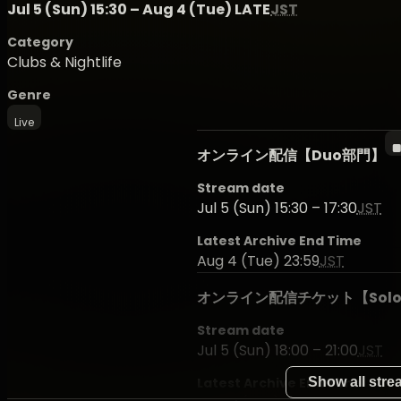
Jul 5 (Sun) 15:30 – Aug 4 (Tue) LATE
JST
Category
Clubs & Nightlife
Genre
Live
オンライン配信【Duo部門】
Stream date
Jul 5 (Sun) 15:30 – 17:30
JST
Latest Archive End Time
Aug 4 (Tue) 23:59
JST
オンライン配信チケット【Sol
Stream date
Jul 5 (Sun) 18:00 – 21:00
JST
Latest Archive End Time
Show all str