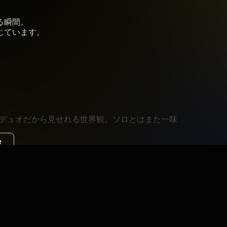
る瞬間。
じています。
。
。デュオだから見せれる世界観。ソロとはまた一味
e