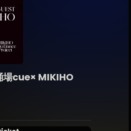
場cue× MIKIHO